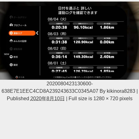
2020080423130600-
638E7E1EEC4CD8A239243633C0345A07
By
kikinora8283
|
Published
2020年8月10日
|
Full size is
1280 × 720
pixels