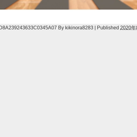
D8A239243633C0345A07
By
kikinora8283
|
Published
2020