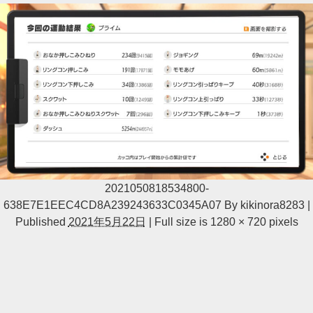
2021050818534800-
638E7E1EEC4CD8A239243633C0345A07
By
kikinora8283
|
Published
2021年5月22日
|
Full size is
1280 × 720
pixels