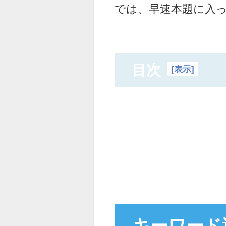
では、早速本題に入
目次
[
表示
]
キーワード